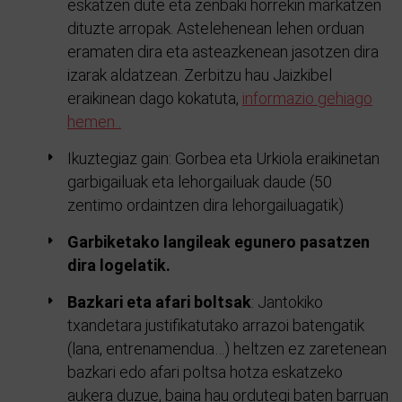
eskatzen dute eta zenbaki horrekin markatzen
dituzte arropak. Astelehenean lehen orduan
eramaten dira eta asteazkenean jasotzen dira
izarak aldatzean. Zerbitzu hau Jaizkibel
eraikinean dago kokatuta,
informazio gehiago
hemen .
Ikuztegiaz gain: Gorbea eta Urkiola eraikinetan
garbigailuak eta lehorgailuak daude (50
zentimo ordaintzen dira lehorgailuagatik)
Garbiketako langileak egunero pasatzen
dira logelatik.
Bazkari eta afari boltsak
: Jantokiko
txandetara justifikatutako arrazoi batengatik
(lana, entrenamendua…) heltzen ez zaretenean
bazkari edo afari poltsa hotza eskatzeko
aukera duzue, baina hau ordutegi baten barruan