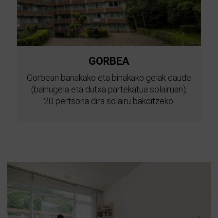
GORBEA
Gorbean banakako eta binakako gelak daude
(bainugela eta dutxa partekatua solairuan).
20 pertsona dira solairu bakoitzeko.