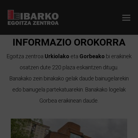
INFORMAZIO OROKORRA
Egoitza zentroa
Urkiolako
eta
Gorbeako
bi eraikinek
osatzen dute 220 plaza eskaintzen ditugu.
Banakako zein binakako gelak daude bainugelarekin
edo bainugela partekatuarekin. Banakako logelak
Gorbea eraikinean daude.