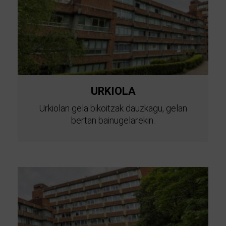
URKIOLA
Urkiolan gela bikoitzak dauzkagu, gelan
bertan bainugelarekin.