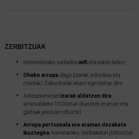
ZERBITZUAK
Interneterako sarbidea
wifi
eta kable bidez.
Oheko arropa
dago (izarak, edredoia eta
mantak). Eskuoihalak ekarri egin behar dira.
Asteazkenetan
izarak aldatzen dira
arratsaldeko 15:00etan (ikasleek eraman eta
garbiak jasotzen dituzte)
Arropa pertsonala ere eraman dezakete
ikuztegira
; horretarako, zenbakidun poltsa bat