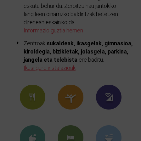
eskatu behar da. Zerbitzu hau jantokiko
langileen oinarrizko baldintzak betetzen
direnean eskainiko da.
Informazio guztia hemen
Zentroak
sukaldeak, ikasgelak, gimnasioa,
kiroldegia, bizikletak, jolasgela, parkina,
jangela eta telebista
ere baditu.
Ikusi gure instalazioak