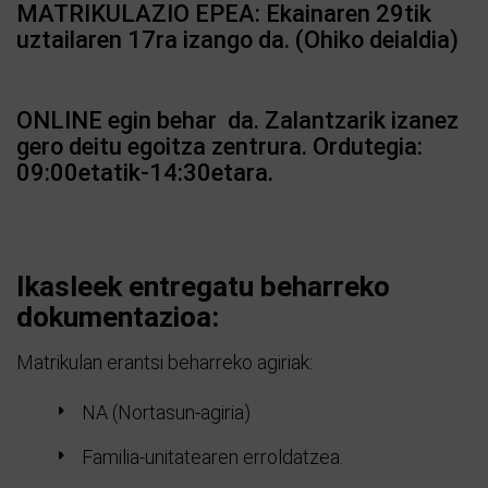
MATRIKULAZIO EPEA: Ekainaren 29tik
uztailaren 17ra izango da. (Ohiko deialdia)
ONLINE egin behar da. Zalantzarik izanez
gero deitu egoitza zentrura. Ordutegia:
09:00etatik-14:30etara.
Ikasleek entregatu beharreko
dokumentazioa:
Matrikulan erantsi beharreko agiriak:
NA (Nortasun-agiria)
Familia-unitatearen erroldatzea.