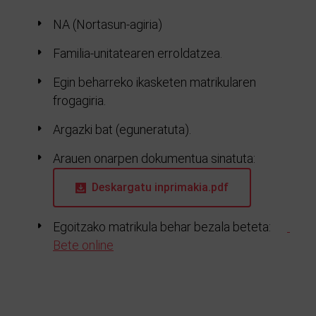
NA (Nortasun-agiria)
Familia-unitatearen erroldatzea.
Egin beharreko ikasketen matrikularen
frogagiria.
Argazki bat (eguneratuta).
Arauen onarpen dokumentua sinatuta:
Deskargatu inprimakia.pdf
Egoitzako matrikula behar bezala beteta:
Bete online