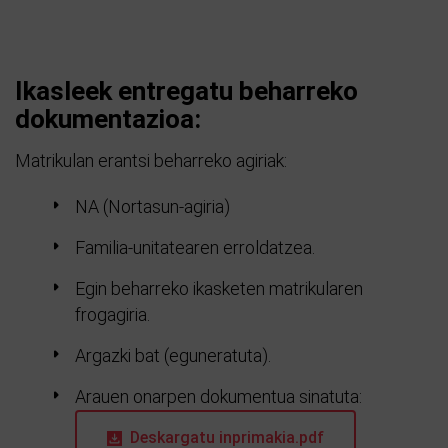
Ikasleek entregatu beharreko
dokumentazioa:
Matrikulan erantsi beharreko agiriak:
NA (Nortasun-agiria)
Familia-unitatearen erroldatzea.
Egin beharreko ikasketen matrikularen
frogagiria.
Argazki bat (eguneratuta).
Arauen onarpen dokumentua sinatuta:
Deskargatu inprimakia.pdf