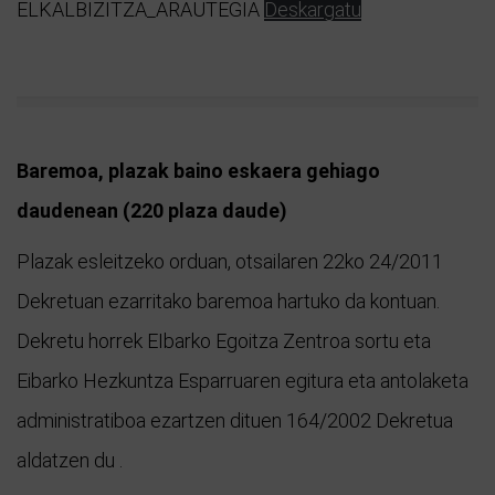
ELKALBIZITZA_ARAUTEGIA
Deskargatu
Baremoa, plazak baino eskaera gehiago
daudenean (220 plaza daude)
Plazak esleitzeko orduan, otsailaren 22ko 24/2011
Dekretuan ezarritako baremoa hartuko da kontuan.
Dekretu horrek EIbarko Egoitza Zentroa sortu eta
Eibarko Hezkuntza Esparruaren egitura eta antolaketa
administratiboa ezartzen dituen 164/2002 Dekretua
aldatzen du .