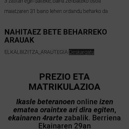
3 zatitan egin daiteke, baina zenbateko osoa
maiatzaren 31 baino lehen ordaindu beharko da.
NAHITAEZ BETE BEHARREKO
ARAUAK
ELKALBIZITZA_ARAUTEGIA
Deskargatu
PREZIO ETA
MATRIKULAZIOA
Ikasle beteranoen
online
izen
ematea oraintxe ari dira egiten
,
ekainaren 4rarte
zabalik. Berriena
Ekainaren 29an