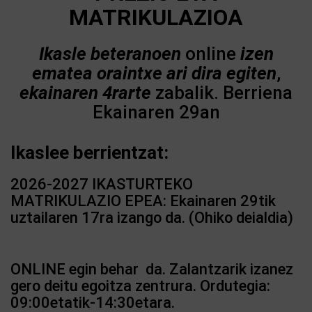
MATRIKULAZIOA
Ikasle beteranoen
online
izen
ematea oraintxe ari dira egiten
,
ekainaren 4rarte
zabalik. Berriena
Ekainaren 29an
Ikaslee berrientzat:
2026-2027 IKASTURTEKO
MATRIKULAZIO EPEA: Ekainaren 29tik
uztailaren 17ra izango da. (Ohiko deialdia)
ONLINE egin behar da. Zalantzarik izanez
gero deitu egoitza zentrura. Ordutegia:
09:00etatik-14:30etara.