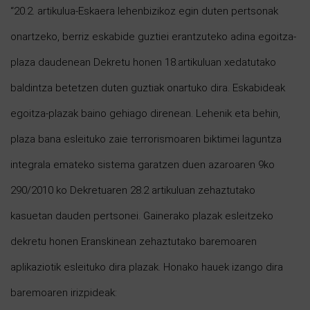
“20.2. artikulua-Eskaera lehenbizikoz egin duten pertsonak
onartzeko, berriz eskabide guztiei erantzuteko adina egoitza-
plaza daudenean Dekretu honen 18.artikuluan xedatutako
baldintza betetzen duten guztiak onartuko dira. Eskabideak
egoitza-plazak baino gehiago direnean. Lehenik eta behin,
plaza bana esleituko zaie terrorismoaren biktimei laguntza
integrala emateko sistema garatzen duen azaroaren 9ko
290/2010 ko Dekretuaren 28.2 artikuluan zehaztutako
kasuetan dauden pertsonei. Gainerako plazak esleitzeko
dekretu honen Eranskinean zehaztutako baremoaren
aplikaziotik esleituko dira plazak. Honako hauek izango dira
baremoaren irizpideak: