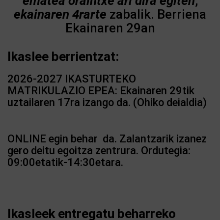
ematea oraintxe ari dira egiten
,
ekainaren 4rarte
zabalik. Berriena
Ekainaren 29an
Ikaslee berrientzat:
2026-2027 IKASTURTEKO
MATRIKULAZIO EPEA: Ekainaren 29tik
uztailaren 17ra izango da. (Ohiko deialdia)
ONLINE egin behar da. Zalantzarik izanez
gero deitu egoitza zentrura. Ordutegia:
09:00etatik-14:30etara.
Ikasleek entregatu beharreko