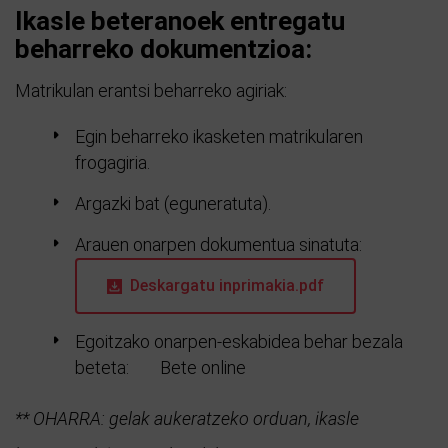
Ikasle beteranoek entregatu
beharreko dokumentzioa:
Matrikulan erantsi beharreko agiriak:
Egin beharreko ikasketen matrikularen
frogagiria.
Argazki bat (eguneratuta).
Arauen onarpen dokumentua sinatuta:
Deskargatu inprimakia.pdf
Egoitzako onarpen-eskabidea behar bezala
beteta:
Bete online
** OHARRA: gelak aukeratzeko orduan, ikasle