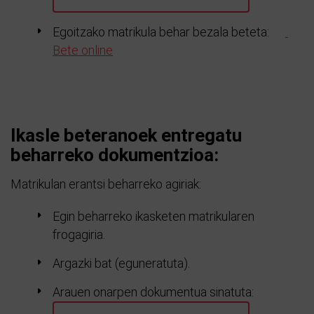
Egoitzako matrikula behar bezala beteta:
Bete online
Ikasle beteranoek entregatu
beharreko dokumentzioa:
Matrikulan erantsi beharreko agiriak:
Egin beharreko ikasketen matrikularen
frogagiria.
Argazki bat (eguneratuta).
Arauen onarpen dokumentua sinatuta: