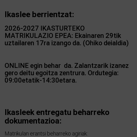
Ikaslee berrientzat:
2026-2027 IKASTURTEKO
MATRIKULAZIO EPEA: Ekainaren 29tik
uztailaren 17ra izango da. (Ohiko deialdia)
ONLINE egin behar da. Zalantzarik izanez
gero deitu egoitza zentrura. Ordutegia:
09:00etatik-14:30etara.
Ikasleek entregatu beharreko
dokumentazioa:
Matrikulan erantsi beharreko agiriak: