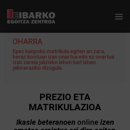
OHARRA
Epez kanpoko matrikula egiten ari zara,
beraz kontuan izan onartua edo ez onartua
izan zarela jakiteko lehen bait lehen
jakinaraziko dizugula.
PREZIO ETA
MATRIKULAZIOA
Ikasle beteranoen
online
izen