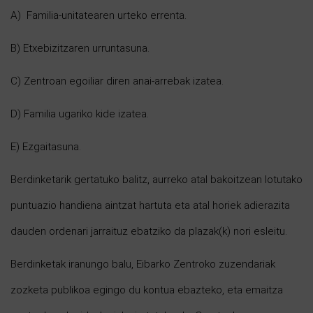
A) Familia-unitatearen urteko errenta.
B) Etxebizitzaren urruntasuna.
C) Zentroan egoiliar diren anai-arrebak izatea.
D) Familia ugariko kide izatea.
E) Ezgaitasuna.
Berdinketarik gertatuko balitz, aurreko atal bakoitzean lotutako
puntuazio handiena aintzat hartuta eta atal horiek adierazita
dauden ordenari jarraituz ebatziko da plazak(k) nori esleitu.
Berdinketak iranungo balu, Eibarko Zentroko zuzendariak
zozketa publikoa egingo du kontua ebazteko, eta emaitza