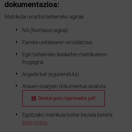
dokumentazioa:
Matrikulan erantsi beharreko agiriak:
NA (Nortasun-agiria)
Familia-unitatearen erroldatzea.
Egin beharreko ikasketen matrikularen
frogagiria.
Argazki bat (eguneratuta).
Arauen onarpen dokumentua sinatuta:
Deskargatu inprimakia.pdf
Egoitzako matrikula behar bezala beteta:
Bete online