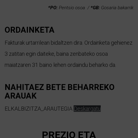
*PO:
Pentsio osoa /
*GB:
Gosaria bakarrik
ORDAINKETA
Fakturak urtarrilean bidaltzen dira. Ordainketa gehienez
3 zatitan egin daiteke, baina zenbateko osoa
maiatzaren 31 baino lehen ordaindu beharko da.
NAHITAEZ BETE BEHARREKO
ARAUAK
ELKALBIZITZA_ARAUTEGIA
Deskargatu
PREZIO ETA