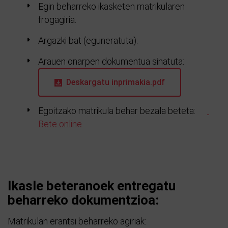
Egin beharreko ikasketen matrikularen
frogagiria.
Argazki bat (eguneratuta).
Arauen onarpen dokumentua sinatuta:
Deskargatu inprimakia.pdf
Egoitzako matrikula behar bezala beteta:
Bete online
Ikasle beteranoek entregatu
beharreko dokumentzioa:
Matrikulan erantsi beharreko agiriak: