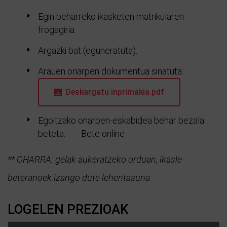
Egin beharreko ikasketen matrikularen
frogagiria.
Argazki bat (eguneratuta).
Arauen onarpen dokumentua sinatuta:
Deskargatu inprimakia.pdf
Egoitzako onarpen-eskabidea behar bezala
beteta:
Bete online
** OHARRA: gelak aukeratzeko orduan, ikasle
beteranoek izango dute lehentasuna.
LOGELEN PREZIOAK