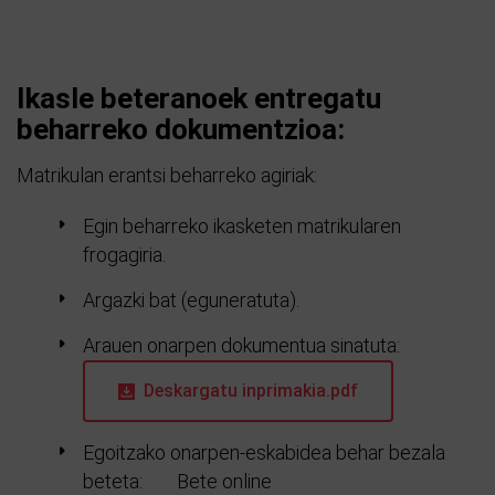
Ikasle beteranoek entregatu
beharreko dokumentzioa:
Matrikulan erantsi beharreko agiriak:
Egin beharreko ikasketen matrikularen
frogagiria.
Argazki bat (eguneratuta).
Arauen onarpen dokumentua sinatuta:
Deskargatu inprimakia.pdf
Egoitzako onarpen-eskabidea behar bezala
beteta:
Bete online