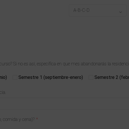
l curso? Si no es así, especifíca en que mes abandonarás la residenci
nio)
Semestre 1 (septiembre-enero)
Semestre 2 (febr
cia.
o, comida y cena)?