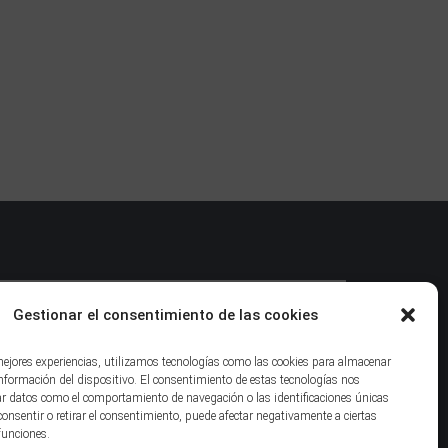
Gestionar el consentimiento de las cookies
 mejores experiencias, utilizamos tecnologías como las cookies para almacenar
información del dispositivo. El consentimiento de estas tecnologías nos
ar datos como el comportamiento de navegación o las identificaciones únicas
 consentir o retirar el consentimiento, puede afectar negativamente a ciertas
 funciones.