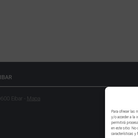
IBAR
0600 Eibar -
Mapa
Para ofrecer las
y/o acceder a la 
permitirá proces
en este sitio. No
características y